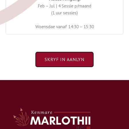
Feb – Jul | 4 Sessie p/maand
(1 uur sessies)
Woensdae vanaf 14:30 – 15:30
SKRYF IN AANLYN